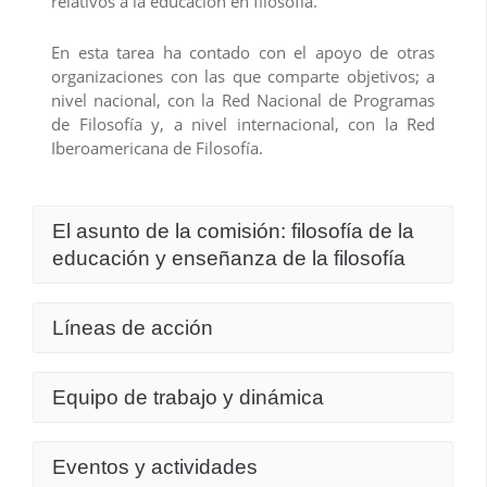
relativos a la educación en filosofía.
En esta tarea ha contado con el apoyo de otras
organizaciones con las que comparte objetivos; a
nivel nacional, con la Red Nacional de Programas
de Filosofía y, a nivel internacional, con la Red
Iberoamericana de Filosofía.
El asunto de la comisión: filosofía de la
educación y enseñanza de la filosofía
La Comisión Educativa se ocupa de analizar,
Líneas de acción
estudiar, promover, actualizar y defender los
campos emergen en la intersección entre filosofía
Las siguientes líneas de acción son los mecanismos
y educación. Entendida la educación en sentido
Equipo de trabajo y dinámica
a través de los cuales se realiza el objetivo central
amplio, esta intersección cobija aspectos como el
de estudiar, fortalecer, promover, defender y
carácter formativo de la filosofía, filosofía de la
La Comisión Educativa se inscribe en el seno de la
actualizar el campo de la filosofía de la educación y
educación, enseñanza de filosofía en las
Eventos y actividades
Sociedad Colombiana de Filosofía. El equipo de
la enseñanza de la filosofía.
instituciones educativas y de áreas relacionadas